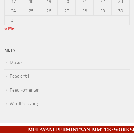
17
18
19
20
21
22
23
24
25
26
27
28
29
30
31
« Mei
META
Masuk
Feed entri
Feed komentar
WordPress.org
MELAYANI PERMINTAAN BIMTEK/WORKSHOP/S